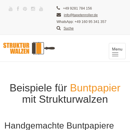
+49 9281 784 156
info@tapetenroller.de
WhatsApp: +49 160 95 341 357
Suche
Menu
Toggle
naviga
Beispiele für
Buntpapier
mit Strukturwalzen
Handgemachte Buntpapiere