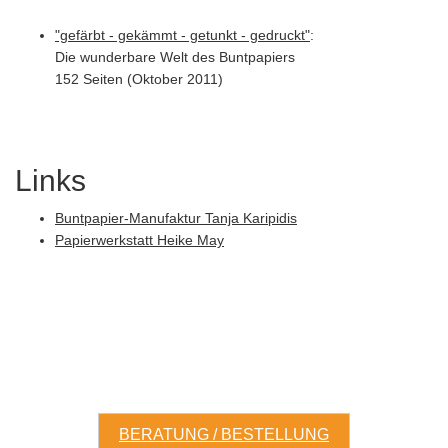
"gefärbt - gekämmt - getunkt - gedruckt"
:
Die wunderbare Welt des Buntpapiers
152 Seiten (Oktober 2011)
Links
Buntpapier-Manufaktur Tanja Karipidis
Papierwerkstatt Heike May
BERATUNG / BESTELLUNG